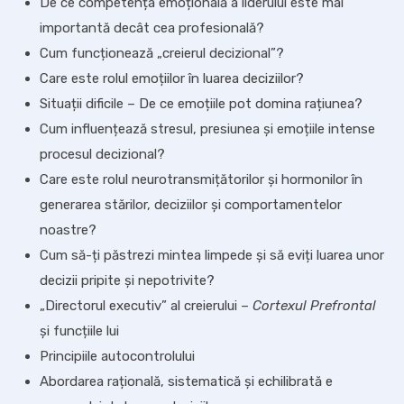
De ce competența emoțională a liderului este mai
importantă decât cea profesională?
Cum funcționează „creierul decizional”?
Care este rolul emoțiilor în luarea deciziilor?
Situații dificile – De ce emoțiile pot domina rațiunea?
Cum influențează stresul, presiunea și emoțiile intense
procesul decizional?
Care este rolul neurotransmițătorilor și hormonilor în
generarea stărilor, deciziilor și comportamentelor
noastre?
Cum să-ți păstrezi mintea limpede și să eviți luarea unor
decizii pripite și nepotrivite?
„Directorul executiv” al creierului –
Cortexul Prefrontal
și funcțiile lui
Principiile autocontrolului
Abordarea rațională, sistematică și echilibrată e