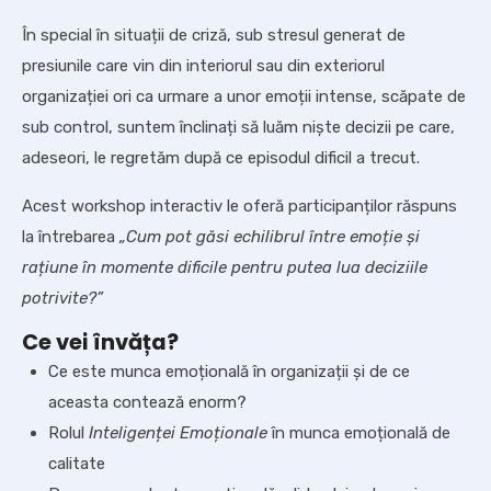
În special în situații de criză, sub stresul generat de
presiunile care vin din interiorul sau din exteriorul
organizației ori ca urmare a unor emoții intense, scăpate de
sub control, suntem înclinați să luăm niște decizii pe care,
adeseori, le regretăm după ce episodul dificil a trecut.
Acest workshop interactiv le oferă participanților răspuns
la întrebarea
„Cum pot găsi echilibrul între emoție și
rațiune în momente dificile pentru putea lua deciziile
potrivite?”
Ce vei învăța?
Ce este munca emoțională în organizații și de ce
aceasta contează enorm?
Rolul
Inteligenței Emoționale
în munca emoțională de
calitate