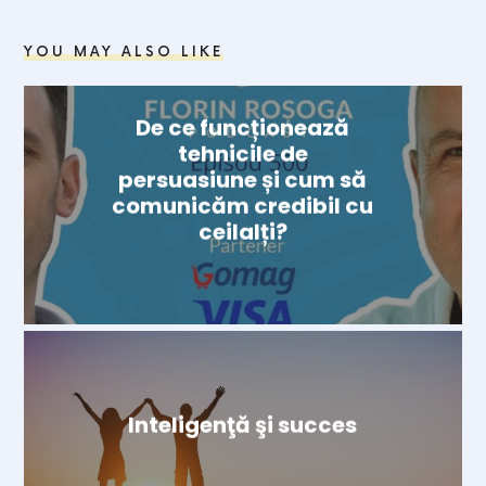
YOU MAY ALSO LIKE
De ce funcționează
tehnicile de
persuasiune și cum să
comunicăm credibil cu
ceilalți?
Inteligenţă şi succes