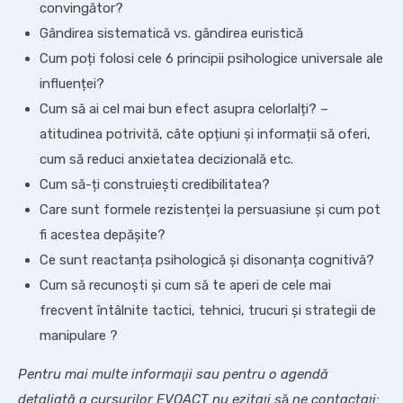
convingător?
Gândirea sistematică vs. gândirea euristică
Cum poți folosi cele 6 principii psihologice universale ale
influenței?
Cum să ai cel mai bun efect asupra celorlalți? –
atitudinea potrivită, câte opțiuni și informații să oferi,
cum să reduci anxietatea decizională etc.
Cum să-ți construiești credibilitatea?
Care sunt formele rezistenței la persuasiune și cum pot
fi acestea depășite?
Ce sunt reactanța psihologică și disonanța cognitivă?
Cum să recunoști și cum să te aperi de cele mai
frecvent întâlnite tactici, tehnici, trucuri și strategii de
manipulare ?
Pentru mai multe informaţii sau pentru o agendă
detaliată a cursurilor EVOACT nu ezitaţi s
ă
ne contactaţi: