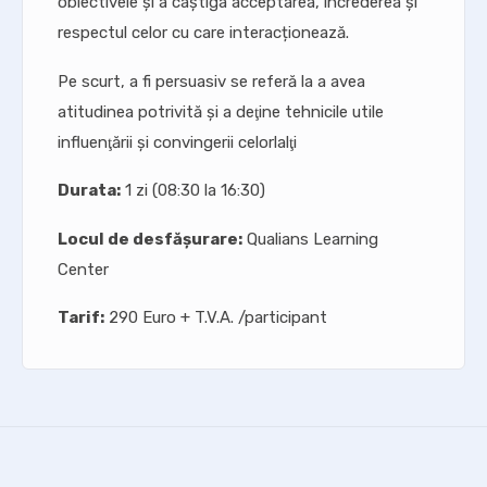
obiectivele și a câștiga acceptarea, încrederea și
respectul celor cu care interacționează.
Pe scurt, a fi persuasiv se referă la a avea
atitudinea potrivită şi a deţine tehnicile utile
influenţării şi convingerii celorlalţi
Durata:
1 zi (08:30 la 16:30)
Locul de desfășurare:
Qualians Learning
Center
Tarif:
290 Euro + T.V.A. /participant